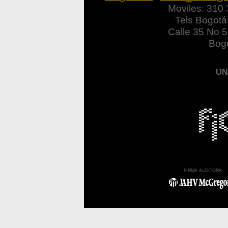
Moviles: 310
Tels Bogotá
Calle 35 No 5
Bogo
UN