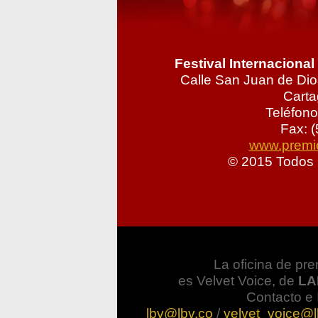
Festival Internaciona
Calle San Juan de Dio
Carta
Teléfono
Fax: (
www.premio
© 2015 Todos 
La oficina de pre
es Velvet Voice, de
LA
Contacto e 
lbv@lbv.co
/
velvet_voice@l